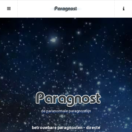
Sluit menu
Sluit menu
MENU MEDIUMSLIVE.NL
UW PARAGNOSTACCOUNT
Home
Login
Account
Aanmaken
Paragnosten
Wachtwoord
Login
Aanmaken
Vind paragnost
Wachtwoord
COPYRIGHT 08 - 2026 MOBIEL V 2.0
Fotoreading
MEDIUMSLIVE.NL
de paranormale paragnostlijn
Horoscoop
12
betrouwbare paragnosten - directe