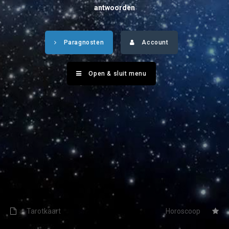
Tarotkaart
Waterman
antwoorden
Vissen
Getuigenissen
Paragnosten
Account
Ram
Belverzoek
Stier
Open & sluit menu
Vragen?
Tweelingen
Info
Kreeft
Leeuw
Privacybeleid
Maagd
Desktop website
Weegschaal
Sluit menu
Schorpioen
Boogschutter
Tarotkaart
Horoscoop
CONTACT
Steenbok