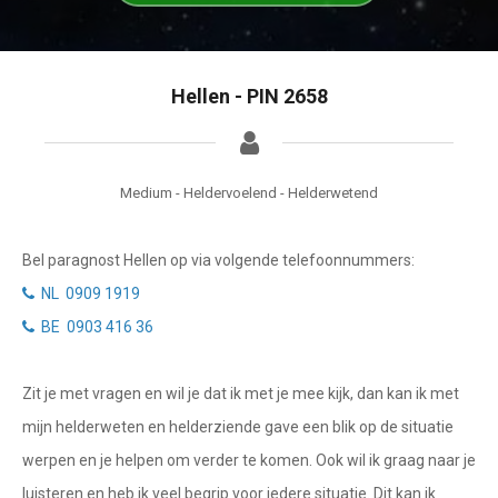
Tarotkaart
Waterman
Vissen
Getuigenissen
Hellen - PIN 2658
Ram
Belverzoek
Stier
Vragen?
Tweelingen
Medium - Heldervoelend - Helderwetend
Info
Kreeft
Bel paragnost Hellen op via volgende telefoonnummers:
Leeuw
Privacybeleid
NL 0909 1919
Maagd
BE 0903 416 36
Desktop website
Weegschaal
Zit je met vragen en wil je dat ik met je mee kijk, dan kan ik met
Sluit menu
Schorpioen
mijn helderweten en helderziende gave een blik op de situatie
Boogschutter
werpen en je helpen om verder te komen. Ook wil ik graag naar je
CONTACT
luisteren en heb ik veel begrip voor iedere situatie. Dit kan ik
Steenbok