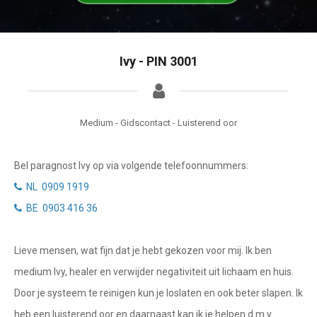
Tarotkaart
Waterman
Vissen
Getuigenissen
Ivy - PIN 3001
Ram
Belverzoek
Stier
Vragen?
Tweelingen
Medium - Gidscontact - Luisterend oor
Info
Kreeft
Bel paragnost Ivy op via volgende telefoonnummers:
Leeuw
Privacybeleid
NL 0909 1919
Maagd
BE 0903 416 36
Desktop website
Weegschaal
Lieve mensen, wat fijn dat je hebt gekozen voor mij. Ik ben
Sluit menu
Schorpioen
medium Ivy, healer en verwijder negativiteit uit lichaam en huis.
Boogschutter
Door je systeem te reinigen kun je loslaten en ook beter slapen. Ik
CONTACT
heb een luisterend oor en daarnaast kan ik je helpen d.m.v.
Steenbok