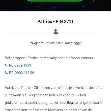
Tarotkaart
Waterman
Vissen
Getuigenissen
Patries - PIN 2711
Ram
Belverzoek
Stier
Vragen?
Tweelingen
Paragnost - Reikimaster - Kaartleggen
Info
Kreeft
Bel paragnost Patries op via volgende telefoonnummers:
Leeuw
Privacybeleid
NL 0909 1919
Maagd
BE 0903 416 36
Desktop website
Weegschaal
Hai, ik ben Patries. Zit je even vast of heb je inzicht, advies of ben
Sluit menu
Schorpioen
je gewoon nieuwsgierig dan ben ik er voor jou. Ik ben
Boogschutter
gediplomeerd coach, paragnost en kaartlegster engelenkaarten,
CONTACT
krachtkaarten, opgestegen Meesters en de tarot van de
Steenbok